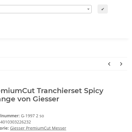
✔
emiumCut Tranchierset Spicy
ange von Giesser
elnummer:
G-1997 2 so
4010303226232
orie:
Giesser PremiumCut Messer