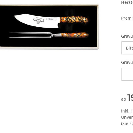
Herste
Premi
Grav
Bit
Grav
Grav
1
ab
inkl.
Unver
(Sie 