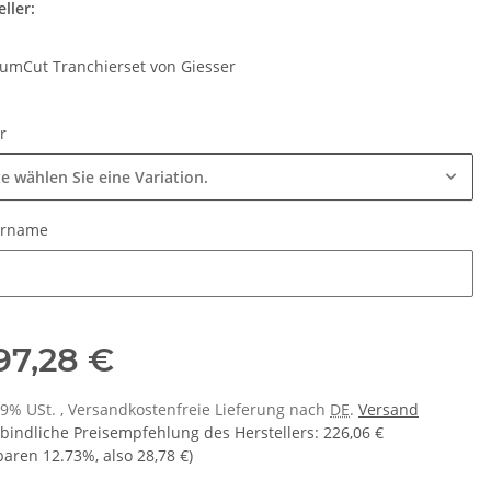
ller:
umCut Tranchierset von Giesser
ur
te wählen Sie eine Variation.
urname
urname
97,28 €
 19% USt. , Versandkostenfreie Lieferung nach
DE
.
Versand
bindliche Preisempfehlung des Herstellers
:
226,06 €
sparen
12.73%
, also
28,78 €
)