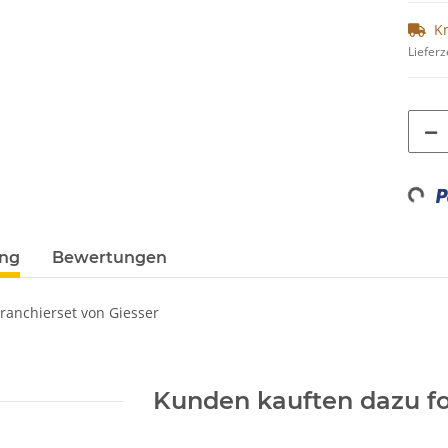
K
Lieferz
Loadin
ung
Bewertungen
anchierset von Giesser
Kunden kauften dazu fo