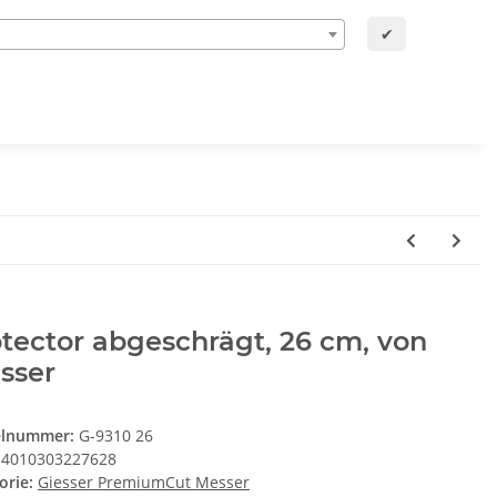
✔
tector abgeschrägt, 26 cm, von
sser
elnummer:
G-9310 26
4010303227628
orie:
Giesser PremiumCut Messer