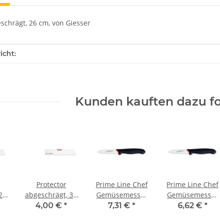
schrägt, 26 cm, von Giesser
enschaft
icht:
Kunden kauften dazu fo
Protector
Prime Line Chef
Prime Line Chef
20
abgeschrägt, 31
Gemüsemesser
Gemüsemesser
er
cm, von Giesser
10 cm
8 cm
4,00 €
*
7,31 €
*
6,62 €
*