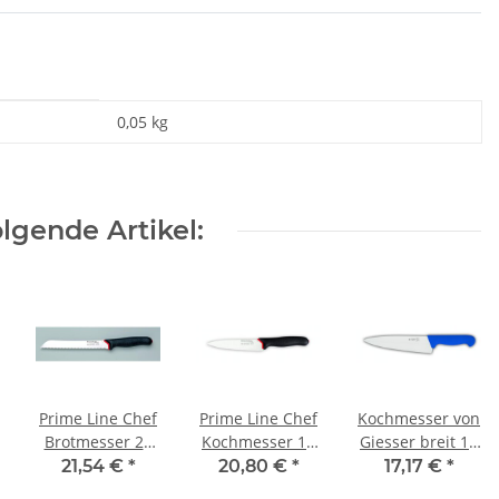
0,05
kg
lgende Artikel:
Prime Line Chef
Prime Line Chef
Kochmesser von
Brotmesser 21
Kochmesser 16
Giesser breit 16
cm Wellenschliff
cm schmal
cm
21,54 €
*
20,80 €
*
17,17 €
*