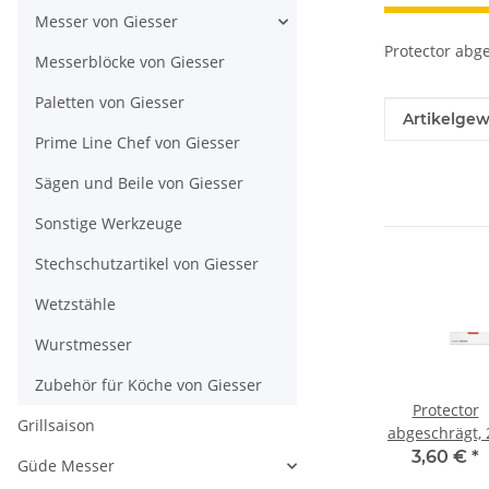
Messer von Giesser
Protector abge
Messerblöcke von Giesser
Paletten von Giesser
Produkteig
Wert
Artikelgew
Prime Line Chef von Giesser
Sägen und Beile von Giesser
Sonstige Werkzeuge
Stechschutzartikel von Giesser
Wetzstähle
Wurstmesser
Zubehör für Köche von Giesser
Protector
Grillsaison
abgeschrägt, 
cm, von Giess
3,60 €
*
Güde Messer