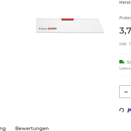
Herste
Prote
3,
inkl. 
So
Lieferz
Loadin
ung
Bewertungen