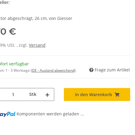
ller:
ctor abgeschrägt, 26 cm, von Giesser
70 €
19% USt. , zzgl.
Versand
fort verfügbar
Frage zum Artikel
eit:
1 - 3 Werktage
(DE - Ausland abweichend)
Stk
In den Warenkorb
Komponenten werden geladen ...
g...