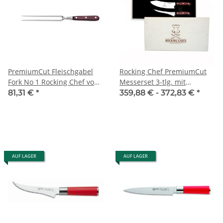
PremiumCut Fleischgabel
Rocking Chef PremiumCut
Fork No 1 Rocking Chef von
Messerset 3-tlg. mit
Giesser
Micartagriff von Giesser
81,31 €
*
359,88 € -
372,83 €
*
AUF LAGER
AUF LAGER