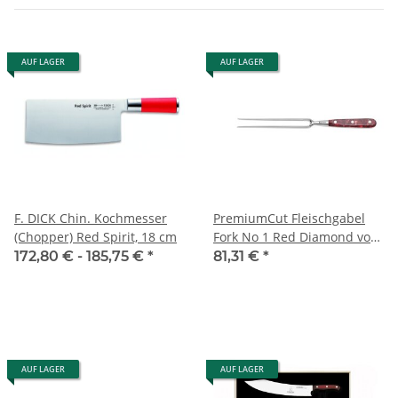
AUF LAGER
AUF LAGER
F. DICK Chin. Kochmesser
PremiumCut Fleischgabel
(Chopper) Red Spirit, 18 cm
Fork No 1 Red Diamond von
Giesser
172,80 € -
185,75 €
*
81,31 €
*
AUF LAGER
AUF LAGER