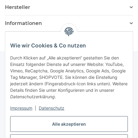
Hersteller
Informationen
Wie wir Cookies & Co nutzen
Durch Klicken auf „Alle akzeptieren“ gestatten Sie den
Einsatz folgender Dienste auf unserer Website: YouTube,
Vimeo, ReCaptcha, Google Analytics, Google Ads, Google
Newsletter Abonnieren
Tag Manager, SHOPVOTE. Sie können die Einstellung
jederzeit ändern (Fingerabdruck-Icon links unten). Weitere
Bitte senden Sie mir entsprechend Ihrer
Details finden Sie unter
Konfigurieren
und in unserer
Datenschutzerklärung
regelmäßig und jederzeit widerruflich
Datenschutzerklärung
.
Informationen zu Ihrem Produktsortiment per E-Mail zu.
Impressum
|
Datenschutz
Abonnieren
Alle akzeptieren
Newsletter Abonnieren