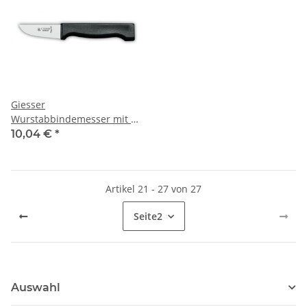
Giesser
Wurstabbindemesser mit 6
cm Klinge
10,04 €
*
Artikel 21 - 27 von 27
Seite
2
Auswahl