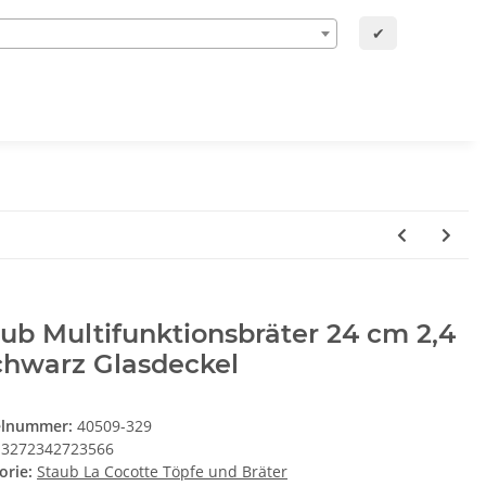
✔
ub Multifunktionsbräter 24 cm 2,4
chwarz Glasdeckel
elnummer:
40509-329
3272342723566
orie:
Staub La Cocotte Töpfe und Bräter