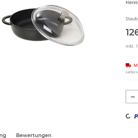
Herste
Staub
12
inkl.
M
Lieferz
Loading...
ung
Bewertungen