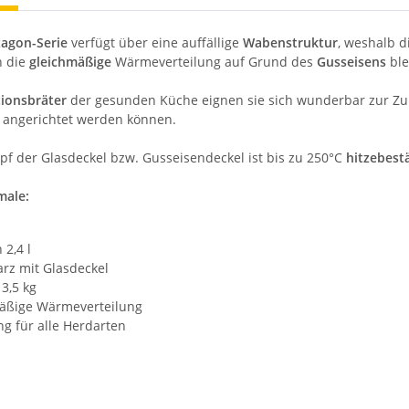
agon-Serie
verfügt über eine auffällige
Wabenstruktur
, weshalb d
h die
gleichmäßige
Wärmeverteilung auf Grund des
Gusseisens
ble
tionsbräter
der gesunden Küche eignen sie sich wunderbar zur Zube
 angerichtet werden können.
pf der Glasdeckel bzw. Gusseisendeckel ist bis zu 250°C
hitzebest
ale:
2,4 l
rz mit Glasdeckel
3,5 kg
äßige Wärmeverteilung
g für alle Herdarten