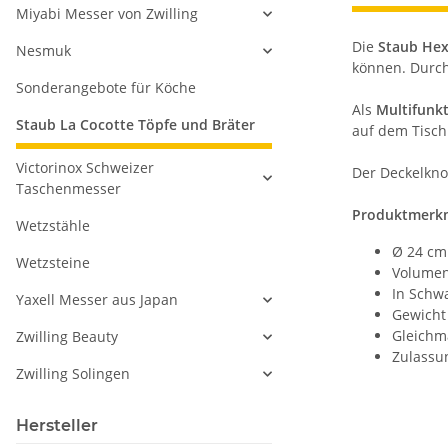
Miyabi Messer von Zwilling
Die
Staub Hex
Nesmuk
können. Durc
Sonderangebote für Köche
Als
Multifunk
Staub La Cocotte Töpfe und Bräter
auf dem Tisch
Victorinox Schweizer
Der Deckelkno
Taschenmesser
Produktmerkm
Wetzstähle
Ø 24 cm
Wetzsteine
Volumen 
In Schwa
Yaxell Messer aus Japan
Gewicht 
Gleichm
Zwilling Beauty
Zulassun
Zwilling Solingen
Hersteller