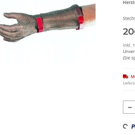
Herste
Stech
20
inkl.
Unver
(Sie 
M
Lieferz
Loadin