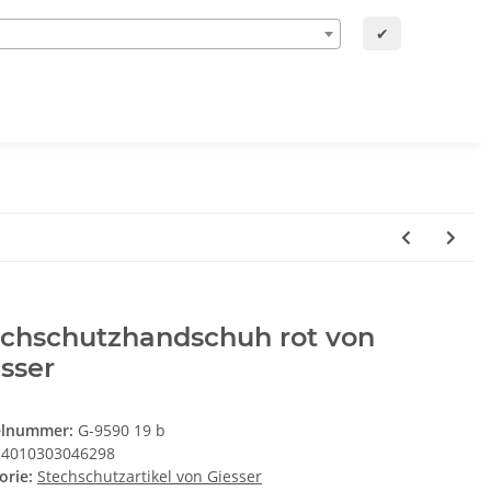
✔
echschutzhandschuh rot von
sser
elnummer:
G-9590 19 b
4010303046298
orie:
Stechschutzartikel von Giesser