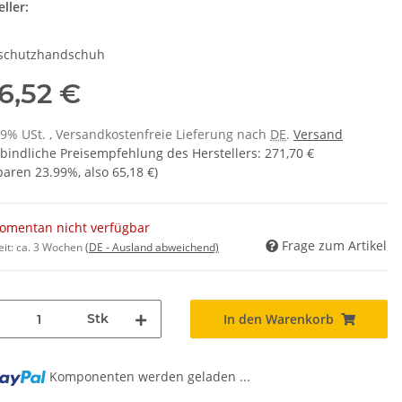
ller:
schutzhandschuh
6,52 €
 19% USt. , Versandkostenfreie Lieferung nach
DE
.
Versand
bindliche Preisempfehlung des Herstellers
:
271,70 €
sparen
23.99%
, also
65,18 €
)
omentan nicht verfügbar
Frage zum Artikel
eit:
ca. 3 Wochen
(DE - Ausland abweichend)
Stk
In den Warenkorb
g...
Komponenten werden geladen ...