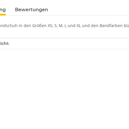
ung
Bewertungen
ndschuh in den Größen XS, S, M, L und XL und den Bandfarben blau
enschaft
icht: