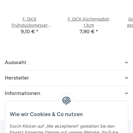
F. DICK
F. DICK Küchengabel,
Gi
Frühstücksmesser
13cm
ge
ProDynamic, 11cm
9,10 €
*
7,90 €
*
Auswahl
Hersteller
Informationen
Wie wir Cookies & Co nutzen
Durch Klicken auf „Alle akzeptieren“ gestatten Sie den
Einsatz folgender Dienste auf unserer Website: YouTube,