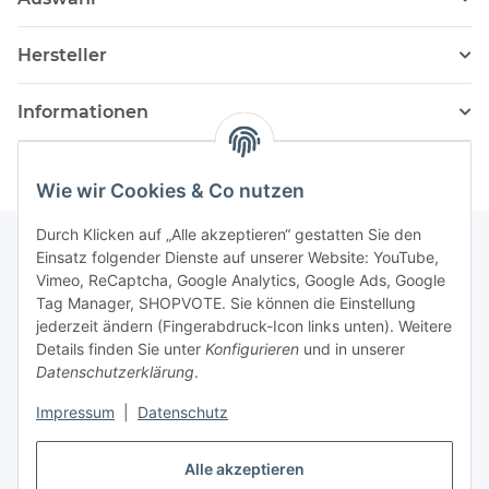
Hersteller
Informationen
Wie wir Cookies & Co nutzen
Durch Klicken auf „Alle akzeptieren“ gestatten Sie den
Einsatz folgender Dienste auf unserer Website: YouTube,
Vimeo, ReCaptcha, Google Analytics, Google Ads, Google
Newsletter Abonnieren
Tag Manager, SHOPVOTE. Sie können die Einstellung
jederzeit ändern (Fingerabdruck-Icon links unten). Weitere
Bitte senden Sie mir entsprechend Ihrer
Details finden Sie unter
Konfigurieren
und in unserer
Datenschutzerklärung
regelmäßig und jederzeit widerruflich
Datenschutzerklärung
.
Informationen zu Ihrem Produktsortiment per E-Mail zu.
Impressum
|
Datenschutz
Abonnieren
Alle akzeptieren
Newsletter Abonnieren