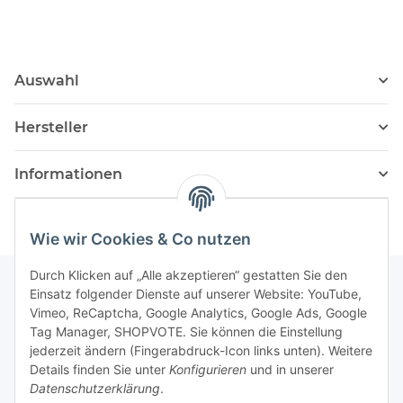
Auswahl
Hersteller
Informationen
Wie wir Cookies & Co nutzen
Durch Klicken auf „Alle akzeptieren“ gestatten Sie den
Einsatz folgender Dienste auf unserer Website: YouTube,
Vimeo, ReCaptcha, Google Analytics, Google Ads, Google
Newsletter Abonnieren
Tag Manager, SHOPVOTE. Sie können die Einstellung
jederzeit ändern (Fingerabdruck-Icon links unten). Weitere
Bitte senden Sie mir entsprechend Ihrer
Details finden Sie unter
Konfigurieren
und in unserer
Datenschutzerklärung
regelmäßig und jederzeit widerruflich
Datenschutzerklärung
.
Informationen zu Ihrem Produktsortiment per E-Mail zu.