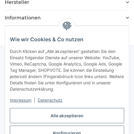
Hersteller
Informationen
Wie wir Cookies & Co nutzen
Durch Klicken auf „Alle akzeptieren“ gestatten Sie den
Einsatz folgender Dienste auf unserer Website: YouTube,
Vimeo, ReCaptcha, Google Analytics, Google Ads, Google
Newsletter Abonnieren
Tag Manager, SHOPVOTE. Sie können die Einstellung
jederzeit ändern (Fingerabdruck-Icon links unten). Weitere
Bitte senden Sie mir entsprechend Ihrer
Details finden Sie unter
Konfigurieren
und in unserer
Datenschutzerklärung
regelmäßig und jederzeit widerruflich
Datenschutzerklärung
.
Informationen zu Ihrem Produktsortiment per E-Mail zu.
Impressum
|
Datenschutz
Abonnieren
Alle akzeptieren
Newsletter Abonnieren
Konfigurieren