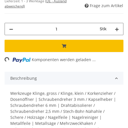
Lieferzeit:
1 - 3 Werktage
(DE - Ausland
Frage zum Artikel
abweichend)
Stk
ng...
Komponenten werden geladen ...
Beschreibung
Werkzeuge Klinge, gross / Klinge, klein / Korkenzieher /
Dosenöffner | Schraubendreher 3 mm / Kapselheber |
Schraubendreher 6 mm | Drahtabisolierer /
Schraubendreher 2,5 mm / Stech-Bohr-Nähahle /
Schere / Holzsäge / Nagelfeile | Nagelreiniger |
Metallfeile | Metallsäge / Mehrzweckhaken /