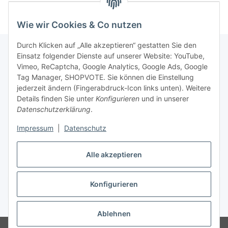
Wie wir Cookies & Co nutzen
Durch Klicken auf „Alle akzeptieren“ gestatten Sie den
Einsatz folgender Dienste auf unserer Website: YouTube,
Vimeo, ReCaptcha, Google Analytics, Google Ads, Google
Newsletter Abonnieren
Tag Manager, SHOPVOTE. Sie können die Einstellung
jederzeit ändern (Fingerabdruck-Icon links unten). Weitere
Bitte senden Sie mir entsprechend Ihrer
Details finden Sie unter
Konfigurieren
und in unserer
Datenschutzerklärung
regelmäßig und jederzeit widerruflich
Datenschutzerklärung
.
Informationen zu Ihrem Produktsortiment per E-Mail zu.
Impressum
|
Datenschutz
Abonnieren
Alle akzeptieren
Newsletter Abonnieren
Konfigurieren
Vertrag widerrufen
* Alle Preise inkl. gesetzlicher USt., zzgl.
Versand
Ablehnen