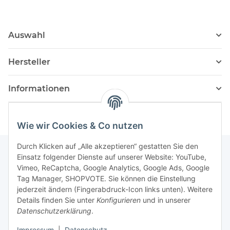
Auswahl
Hersteller
Informationen
Wie wir Cookies & Co nutzen
Durch Klicken auf „Alle akzeptieren“ gestatten Sie den
Einsatz folgender Dienste auf unserer Website: YouTube,
Vimeo, ReCaptcha, Google Analytics, Google Ads, Google
Newsletter Abonnieren
Tag Manager, SHOPVOTE. Sie können die Einstellung
jederzeit ändern (Fingerabdruck-Icon links unten). Weitere
Bitte senden Sie mir entsprechend Ihrer
Details finden Sie unter
Konfigurieren
und in unserer
Datenschutzerklärung
regelmäßig und jederzeit widerruflich
Datenschutzerklärung
.
Informationen zu Ihrem Produktsortiment per E-Mail zu.
Impressum
|
Datenschutz