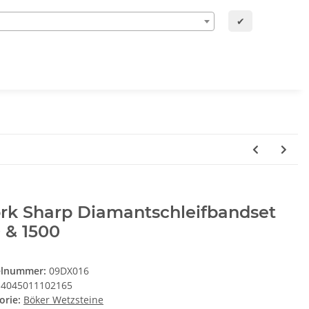
✔
rk Sharp Diamantschleifbandset
 & 1500
elnummer:
09DX016
4045011102165
orie:
Böker Wetzsteine