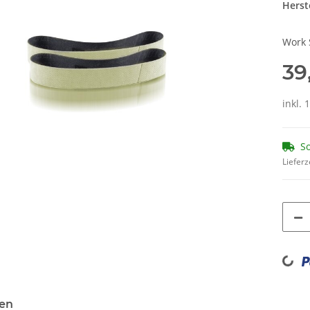
Herste
Work 
39
inkl. 
So
Lieferz
Loading...
en