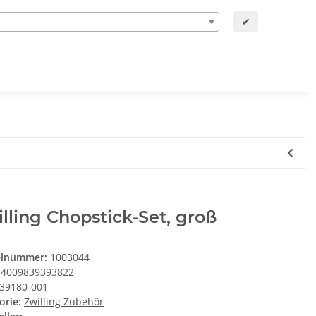
✔
lling Chopstick-Set, groß
elnummer:
1003044
4009839393822
39180-001
orie:
Zwilling Zubehör