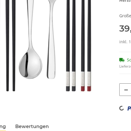
Herste
Große
39
inkl. 
So
Lieferz
Loading...
ung
Bewertungen