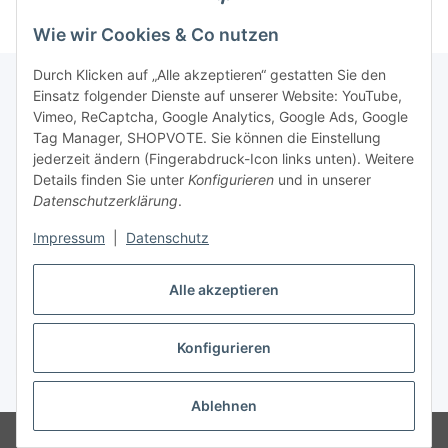
Wie wir Cookies & Co nutzen
Durch Klicken auf „Alle akzeptieren“ gestatten Sie den
Einsatz folgender Dienste auf unserer Website: YouTube,
Vimeo, ReCaptcha, Google Analytics, Google Ads, Google
Newsletter Abonnieren
Tag Manager, SHOPVOTE. Sie können die Einstellung
jederzeit ändern (Fingerabdruck-Icon links unten). Weitere
Bitte senden Sie mir entsprechend Ihrer
Details finden Sie unter
Konfigurieren
und in unserer
Datenschutzerklärung
regelmäßig und jederzeit widerruflich
Datenschutzerklärung
.
Informationen zu Ihrem Produktsortiment per E-Mail zu.
Impressum
|
Datenschutz
Abonnieren
Alle akzeptieren
Newsletter Abonnieren
Konfigurieren
Vertrag widerrufen
* Alle Preise inkl. gesetzlicher USt., zzgl.
Versand
Ablehnen
© Matthias Herlitzius