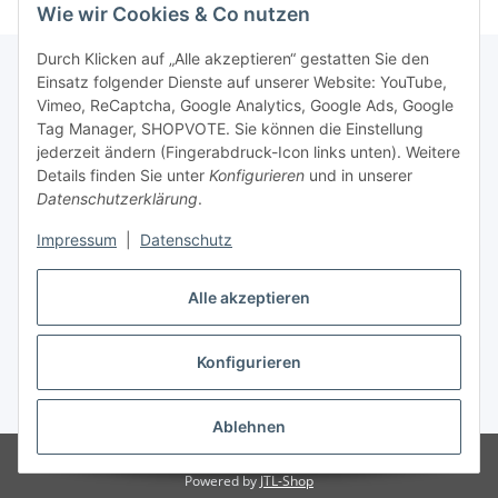
Wie wir Cookies & Co nutzen
Durch Klicken auf „Alle akzeptieren“ gestatten Sie den
Einsatz folgender Dienste auf unserer Website: YouTube,
Vimeo, ReCaptcha, Google Analytics, Google Ads, Google
Newsletter Abonnieren
Tag Manager, SHOPVOTE. Sie können die Einstellung
jederzeit ändern (Fingerabdruck-Icon links unten). Weitere
Bitte senden Sie mir entsprechend Ihrer
Details finden Sie unter
Konfigurieren
und in unserer
Datenschutzerklärung
regelmäßig und jederzeit widerruflich
Datenschutzerklärung
.
Informationen zu Ihrem Produktsortiment per E-Mail zu.
Impressum
|
Datenschutz
Abonnieren
Alle akzeptieren
Newsletter Abonnieren
Konfigurieren
Vertrag widerrufen
* Alle Preise inkl. gesetzlicher USt., zzgl.
Versand
Ablehnen
© Matthias Herlitzius
Powered by
JTL-Shop