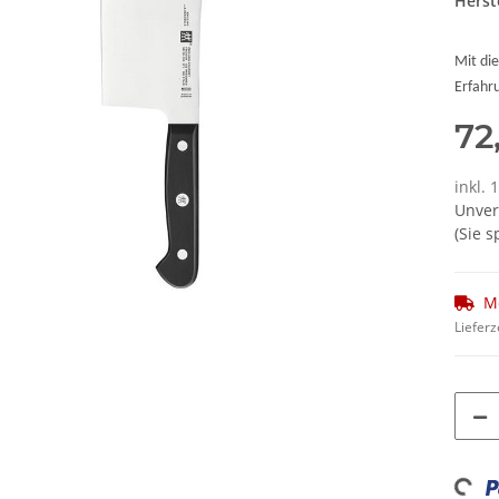
Herste
Mit di
Erfahr
72
inkl. 
Unver
(Sie 
M
Lieferz
Loadi