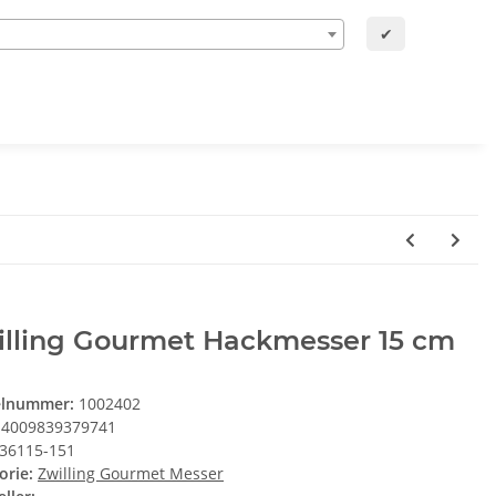
✔
illing Gourmet Hackmesser 15 cm
elnummer:
1002402
4009839379741
36115-151
orie:
Zwilling Gourmet Messer