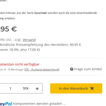
ller:
esem
Messer
aus der Serie
Gourmet
werden auch Sie eine einschneidende
ung erleben.
,95 €
19% USt. , zzgl.
Versand
bindliche Preisempfehlung des Herstellers
:
89,95 €
sparen
18.9%
, also
17,00 €
)
omentan nicht verfügbar
Frage zum Artikel
eit:
6 - 8 Werktage
(DE - Ausland abweichend)
Stk
In den Warenkorb
ng...
Komponenten werden geladen ...