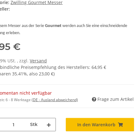
orie:
Zwilling Gourmet Messer
ller:
esem
Messer
aus der Serie
Gourmet
werden auch Sie eine einschneidende
ung erleben.
,95 €
19% USt. , zzgl.
Versand
bindliche Preisempfehlung des Herstellers
:
64,95 €
sparen
35.41%
, also
23,00 €
)
omentan nicht verfügbar
Frage zum Artikel
eit:
6 - 8 Werktage
(DE - Ausland abweichend)
Stk
In den Warenkorb