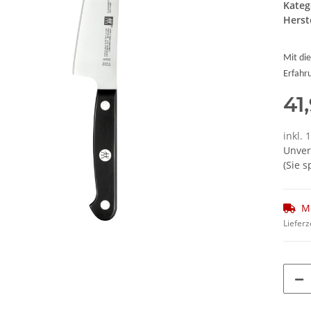
Kateg
Herste
Mit di
Erfahr
41
inkl. 
Unver
(Sie 
M
Lieferz
Loading...