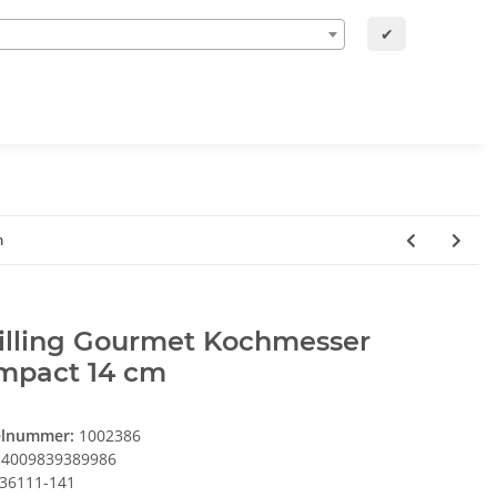
✔
m
illing Gourmet Kochmesser
mpact 14 cm
elnummer:
1002386
4009839389986
36111-141