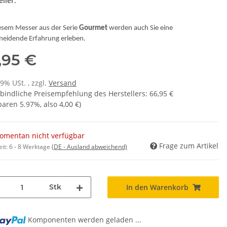
ller:
iesem
Messer
aus der Serie
Gourmet
werden auch Sie eine
neidende Erfahrung erleben.
,95 €
19% USt. , zzgl.
Versand
bindliche Preisempfehlung des Herstellers
:
66,95 €
sparen
5.97%
, also
4,00 €
)
omentan nicht verfügbar
Frage zum Artikel
eit:
6 - 8 Werktage
(DE - Ausland abweichend)
Stk
In den Warenkorb
ng...
Komponenten werden geladen ...