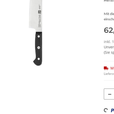
Herste
Mit d
einsch
62
inkl. 
Unver
(Sie 
M
Lieferz
Loadi