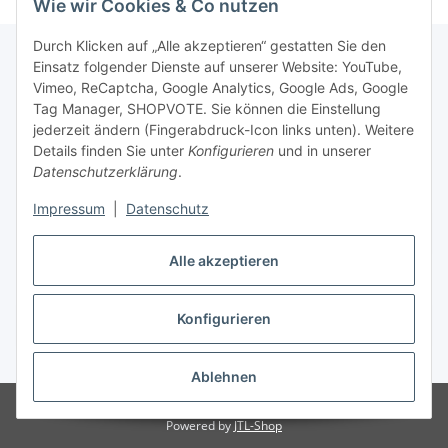
Wie wir Cookies & Co nutzen
Durch Klicken auf „Alle akzeptieren“ gestatten Sie den
Einsatz folgender Dienste auf unserer Website: YouTube,
Vimeo, ReCaptcha, Google Analytics, Google Ads, Google
Newsletter Abonnieren
Tag Manager, SHOPVOTE. Sie können die Einstellung
jederzeit ändern (Fingerabdruck-Icon links unten). Weitere
Bitte senden Sie mir entsprechend Ihrer
Details finden Sie unter
Konfigurieren
und in unserer
Datenschutzerklärung
regelmäßig und jederzeit widerruflich
Datenschutzerklärung
.
Informationen zu Ihrem Produktsortiment per E-Mail zu.
Impressum
|
Datenschutz
Abonnieren
Alle akzeptieren
Newsletter Abonnieren
Konfigurieren
Vertrag widerrufen
* Alle Preise inkl. gesetzlicher USt., zzgl.
Versand
Ablehnen
© Matthias Herlitzius
Powered by
JTL-Shop