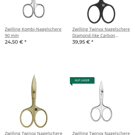
Zwilling Kombi-Nagelschere
Zwilling Twinox Nagelschere
90 mm
Diamond-like Carbon
Schwarz
24,50 €
*
39,95 €
*
AUF LAGER
Zwilling Twinox Nagelschere
Zwilling Twinox Nagelschere