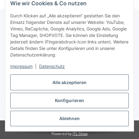
Wie wir Cookies & Co nutzen
Durch Klicken auf „Alle akzeptieren“ gestatten Sie den
Einsatz folgender Dienste auf unserer Website: YouTube,
Vimeo, ReCaptcha, Google Analytics, Google Ads, Google
Newsletter Abonnieren
Tag Manager, SHOPVOTE. Sie können die Einstellung
jederzeit ändern (Fingerabdruck-Icon links unten). Weitere
Bitte senden Sie mir entsprechend Ihrer
Details finden Sie unter
Konfigurieren
und in unserer
Datenschutzerklärung
regelmäßig und jederzeit widerruflich
Datenschutzerklärung
.
Informationen zu Ihrem Produktsortiment per E-Mail zu.
Impressum
|
Datenschutz
Abonnieren
Alle akzeptieren
Newsletter Abonnieren
Konfigurieren
Vertrag widerrufen
* Alle Preise inkl. gesetzlicher USt., zzgl.
Versand
Ablehnen
© Matthias Herlitzius
Powered by
JTL-Shop