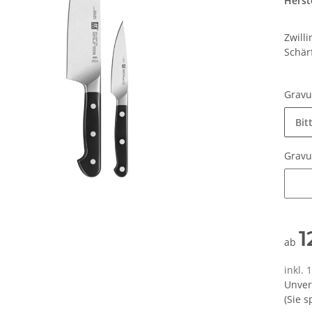
Herste
Zwilli
Schär
Grav
Bit
Grav
Grav
1
ab
inkl.
Unver
(Sie 