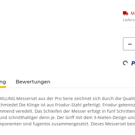
M
Lieferz
Loadin
ung
Bewertungen
WILLING Messerset aus der Pro Serie zeichnet sich durch die Qualitä
chmiedet Die Klinge ist aus Friodur-Stahl gefertigt. Friodur geken
mmend veredelt. Das Schleifen der Messer erfolgt in fünf Schritte
 und schnitthaltiger denn je. Der Griff mit dem 3-Nieten-Design u
ponenten sind fugenlos zusammengesetzt. Dieses Messerset bes