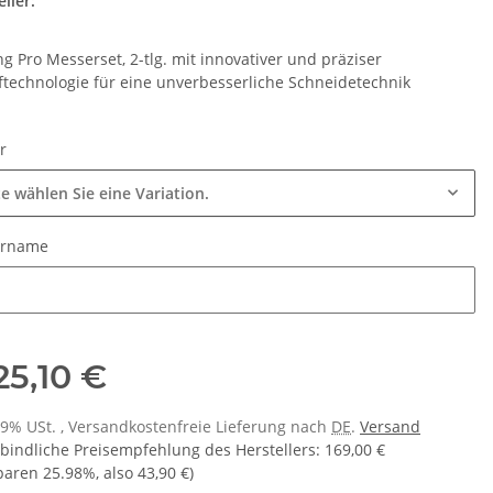
ller:
ng Pro Messerset, 2-tlg. mit innovativer und präziser
ftechnologie für eine unverbesserliche Schneidetechnik
ur
te wählen Sie eine Variation.
urname
urname
25,10 €
 19% USt. , Versandkostenfreie Lieferung nach
DE
.
Versand
bindliche Preisempfehlung des Herstellers
:
169,00 €
sparen
25.98%
, also
43,90 €
)