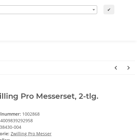
✔
lling Pro Messerset, 2-tlg.
elnummer:
1002868
4009839292958
38430-004
orie:
Zwilling Pro Messer