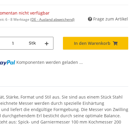
omentan nicht verfügbar
Frage zum Artikel
eit:
6 - 8 Werktage
(DE - Ausland abweichend)
Stk
In den Warenkorb
Komponenten werden geladen ...
g...
t, Stärke, Format und Stil aus. Sie sind aus einem Stück Stahl
nzeichnete Messer werden durch spezielle Eishärtung
n und liefert die endgültige Formgebung. Die Messer von Zwilling
nd durchgehendem Erl besticht durch seine optimale Balance.
teht aus: Spick- und Garniermesser 100 mm Kochmesser 200