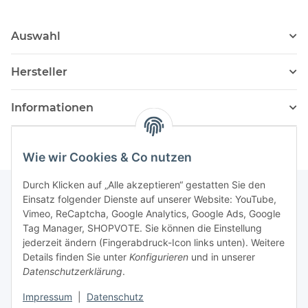
Auswahl
Hersteller
Informationen
Wie wir Cookies & Co nutzen
Durch Klicken auf „Alle akzeptieren“ gestatten Sie den
Einsatz folgender Dienste auf unserer Website: YouTube,
Vimeo, ReCaptcha, Google Analytics, Google Ads, Google
Newsletter Abonnieren
Tag Manager, SHOPVOTE. Sie können die Einstellung
jederzeit ändern (Fingerabdruck-Icon links unten). Weitere
Bitte senden Sie mir entsprechend Ihrer
Details finden Sie unter
Konfigurieren
und in unserer
Datenschutzerklärung
regelmäßig und jederzeit widerruflich
Datenschutzerklärung
.
Informationen zu Ihrem Produktsortiment per E-Mail zu.
Impressum
|
Datenschutz