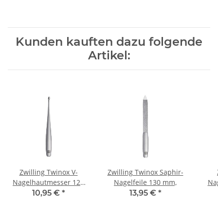
Kunden kauften dazu folgende
Artikel:
Zwilling Twinox V-
Zwilling Twinox Saphir-
Nagelhautmesser 125
Nagelfeile 130 mm,
Nag
mm
10,95 €
*
13,95 €
*