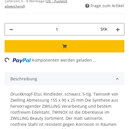
Lieferzeit:
6 - 8 Werktage
(DE - Ausland
Frage zum Artikel
abweichend)
Stk
ing...
Komponenten werden geladen ...
Beschreibung
Druckknopf-Etui, Rindleder, schwarz, 5-tlg. TwInox® von
Zwilling Abmessung 155 x 90 x 25 mm Die Synthese aus
hervorragender ZWILLING Verarbeitung und bestem
rostfreiem Edelstahl. TWINOX ist die Oberklasse im
ZWILLING Beauty Sortiment. Der matt satinierte,
rostfreie Stahl ist resistent gegen Korrosion in Räumen