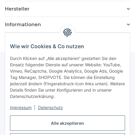
Hersteller
Informationen
Wie wir Cookies & Co nutzen
Durch Klicken auf „Alle akzeptieren“ gestatten Sie den
Einsatz folgender Dienste auf unserer Website: YouTube,
Vimeo, ReCaptcha, Google Analytics, Google Ads, Google
Newsletter Abonnieren
Tag Manager, SHOPVOTE. Sie können die Einstellung
jederzeit ändern (Fingerabdruck-Icon links unten). Weitere
Bitte senden Sie mir entsprechend Ihrer
Details finden Sie unter
Konfigurieren
und in unserer
Datenschutzerklärung
regelmäßig und jederzeit widerruflich
Datenschutzerklärung
.
Informationen zu Ihrem Produktsortiment per E-Mail zu.
Impressum
|
Datenschutz
Abonnieren
Alle akzeptieren
Newsletter Abonnieren