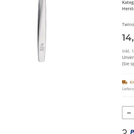
Kateg
Herste
Twino
14
inkl. 
Unver
(Sie 
K
Lieferz