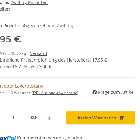
orie:
Zwilling Pinzetten
ller:
x Pinzette abgewinkelt von Zwilling
,95 €
19% USt. , zzgl.
Versand
bindliche Preisempfehlung des Herstellers
:
17,95 €
sparen
16.71%
, also
3,00 €
)
napper Lagerbestand
Frage zum Artikel
eit:
1 - 3 Werktage
(DE - Ausland abweichend)
Stk
In den Warenkorb
Komponenten werden geladen ...