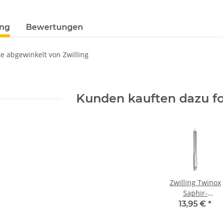
Loading...
ung
Bewertungen
e abgewinkelt von Zwilling
Kunden kauften dazu fo
Zwilling Twinox
Saphir-
Nagelfeile 130
13,95 €
*
mm,