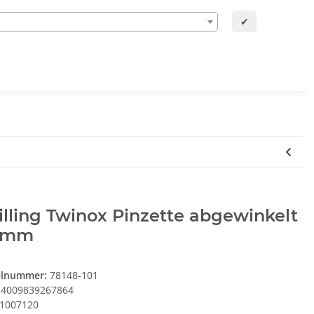
✔
lling Twinox Pinzette abgewinkelt
 mm
elnummer:
78148-101
4009839267864
1007120