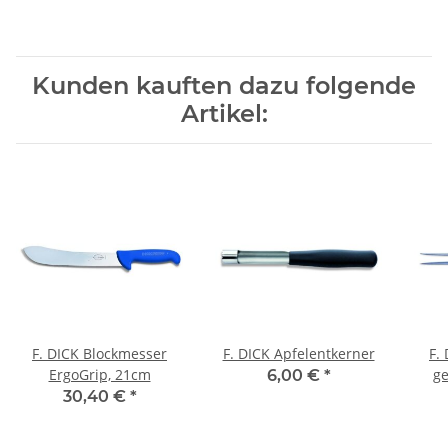
Kunden kauften dazu folgende
Artikel:
F. DICK Blockmesser
F. DICK Apfelentkerner
F.
ErgoGrip, 21cm
g
6,00 €
*
30,40 €
*