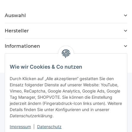
Auswahl
Hersteller
Informationen
Wie wir Cookies & Co nutzen
Durch Klicken auf „Alle akzeptieren“ gestatten Sie den
Einsatz folgender Dienste auf unserer Website: YouTube,
Vimeo, ReCaptcha, Google Analytics, Google Ads, Google
Newsletter Abonnieren
Tag Manager, SHOPVOTE. Sie können die Einstellung
jederzeit ändern (Fingerabdruck-Icon links unten). Weitere
Bitte senden Sie mir entsprechend Ihrer
Details finden Sie unter
Konfigurieren
und in unserer
Datenschutzerklärung
regelmäßig und jederzeit widerruflich
Datenschutzerklärung
.
Informationen zu Ihrem Produktsortiment per E-Mail zu.
Impressum
|
Datenschutz