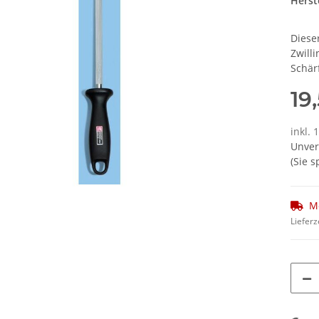
Herste
Diese
Zwilli
Schär
19
inkl. 
Unver
(Sie 
M
Lieferz
Loading...