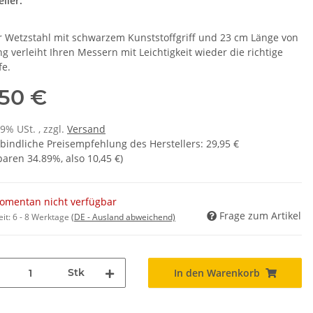
ller:
r Wetzstahl mit schwarzem Kunststoffgriff und 23 cm Länge von
ng verleiht Ihren Messern mit Leichtigkeit wieder die richtige
fe.
,50 €
19% USt. , zzgl.
Versand
bindliche Preisempfehlung des Herstellers
:
29,95 €
sparen
34.89%
, also
10,45 €
)
omentan nicht verfügbar
Frage zum Artikel
eit:
6 - 8 Werktage
(DE - Ausland abweichend)
Stk
In den Warenkorb