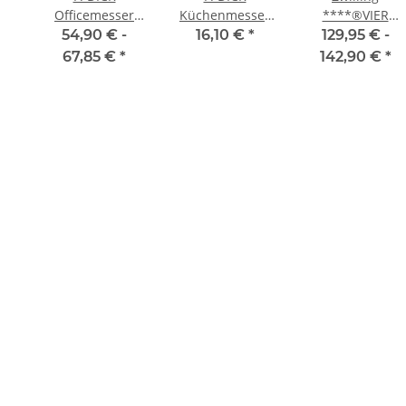
Officemesser
Küchenmesser
****®VIER
Premier Plus,
Superior, 8cm
STERNE
54,90 € -
16,10 €
*
129,95 € -
9cm
Messerset 3-tlg.
67,85 €
*
142,90 €
*