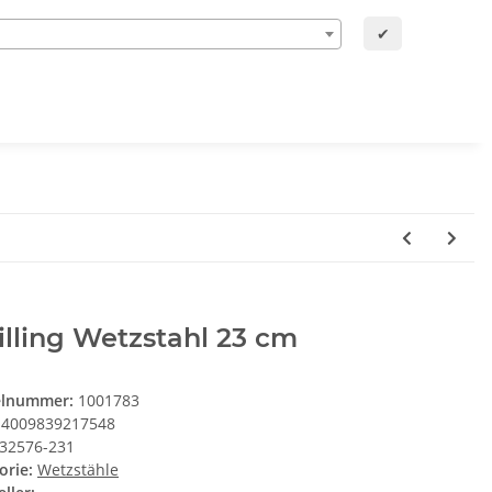
✔
lling Wetzstahl 23 cm
elnummer:
1001783
4009839217548
32576-231
orie:
Wetzstähle