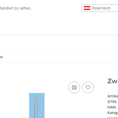
Österreich
Standort zu sehen.
cm
Zwi
Artik
GTIN:
HAN:
Kateg