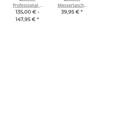
Professional S
Messertasche
Messerset, 3 tlg.
Nylon
135,00 € -
39,95 €
*
147,95 €
*