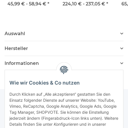
Composite von Kai
45,99 € -
58,94 €
*
224,10 € -
237,05 €
*
65
Auswahl
Hersteller
Informationen
Wie wir Cookies & Co nutzen
Durch Klicken auf „Alle akzeptieren“ gestatten Sie den
Einsatz folgender Dienste auf unserer Website: YouTube,
Vimeo, ReCaptcha, Google Analytics, Google Ads, Google
Newsletter Abonnieren
Tag Manager, SHOPVOTE. Sie können die Einstellung
jederzeit ändern (Fingerabdruck-Icon links unten). Weitere
Bitte senden Sie mir entsprechend Ihrer
Details finden Sie unter
Konfigurieren
und in unserer