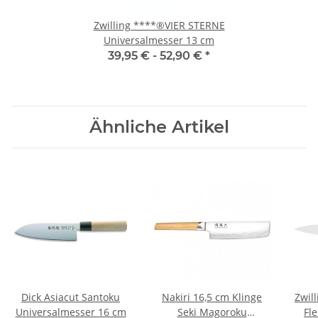
Zwilling ****®VIER STERNE
Universalmesser 13 cm
39,95 € -
52,90 €
*
Ähnliche Artikel
Dick Asiacut Santoku
Nakiri 16,5 cm Klinge
Zwill
Universalmesser 16 cm
Seki Magoroku
Fl