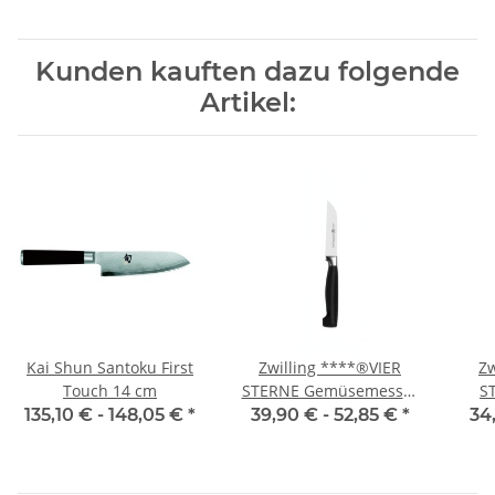
Kunden kauften dazu folgende
Artikel:
Kai Shun Santoku First
Zwilling ****®VIER
Zw
Touch 14 cm
STERNE Gemüsemesser
S
8 cm
Ga
135,10 € -
148,05 €
*
39,90 € -
52,85 €
*
34