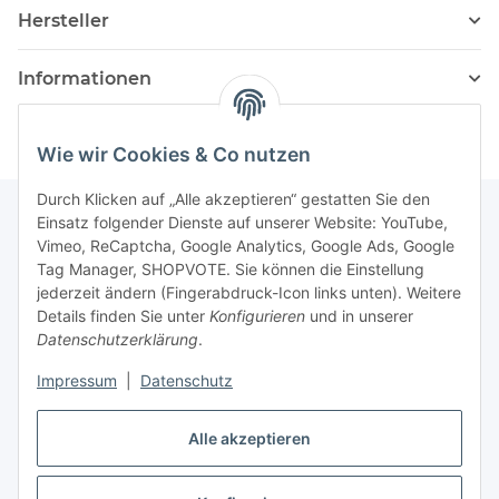
Hersteller
Informationen
Wie wir Cookies & Co nutzen
Durch Klicken auf „Alle akzeptieren“ gestatten Sie den
Einsatz folgender Dienste auf unserer Website: YouTube,
Vimeo, ReCaptcha, Google Analytics, Google Ads, Google
Newsletter Abonnieren
Tag Manager, SHOPVOTE. Sie können die Einstellung
jederzeit ändern (Fingerabdruck-Icon links unten). Weitere
Bitte senden Sie mir entsprechend Ihrer
Details finden Sie unter
Konfigurieren
und in unserer
Datenschutzerklärung
regelmäßig und jederzeit widerruflich
Datenschutzerklärung
.
Informationen zu Ihrem Produktsortiment per E-Mail zu.
Impressum
|
Datenschutz
Abonnieren
Alle akzeptieren
Newsletter Abonnieren