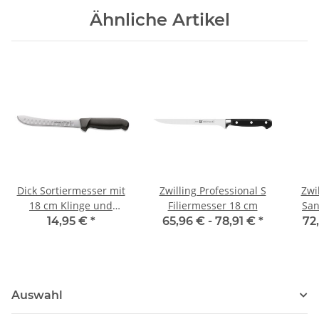
Ähnliche Artikel
Dick Sortiermesser mit
Zwilling Professional S
Zwi
18 cm Klinge und
Filiermesser 18 cm
San
Kullenschliff
14,95 €
*
65,96 € -
78,91 €
*
72
Auswahl