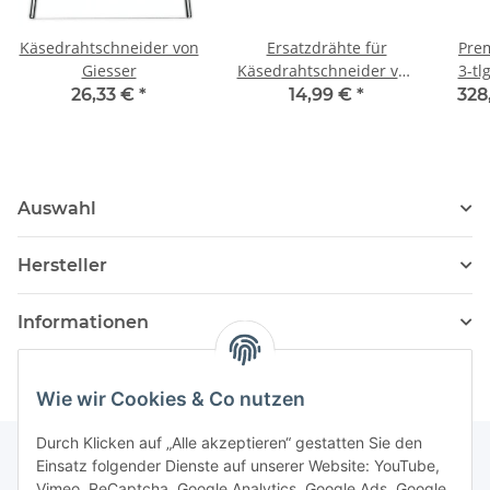
Käsedrahtschneider von
Ersatzdrähte für
Pre
Giesser
Käsedrahtschneider von
3-tl
Giesser
26,33 €
*
14,99 €
*
328
Auswahl
Hersteller
Informationen
Wie wir Cookies & Co nutzen
Durch Klicken auf „Alle akzeptieren“ gestatten Sie den
Einsatz folgender Dienste auf unserer Website: YouTube,
Vimeo, ReCaptcha, Google Analytics, Google Ads, Google