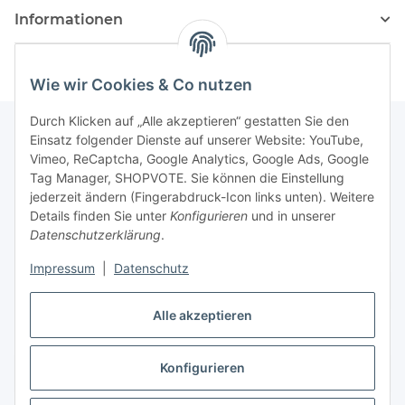
Informationen
Wie wir Cookies & Co nutzen
Durch Klicken auf „Alle akzeptieren“ gestatten Sie den
Einsatz folgender Dienste auf unserer Website: YouTube,
Vimeo, ReCaptcha, Google Analytics, Google Ads, Google
Newsletter Abonnieren
Tag Manager, SHOPVOTE. Sie können die Einstellung
jederzeit ändern (Fingerabdruck-Icon links unten). Weitere
Bitte senden Sie mir entsprechend Ihrer
Details finden Sie unter
Konfigurieren
und in unserer
Datenschutzerklärung
regelmäßig und jederzeit widerruflich
Datenschutzerklärung
.
Informationen zu Ihrem Produktsortiment per E-Mail zu.
Impressum
|
Datenschutz
Abonnieren
Alle akzeptieren
Newsletter Abonnieren
Konfigurieren
Vertrag widerrufen
* Alle Preise inkl. gesetzlicher USt., zzgl.
Versand