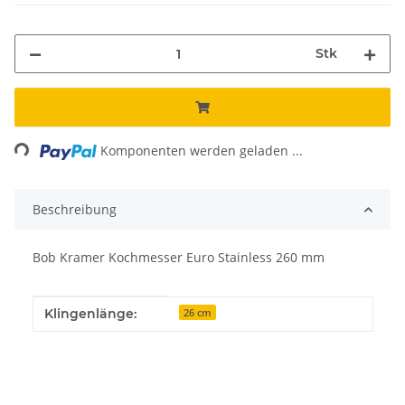
Stk
ing...
Komponenten werden geladen ...
Beschreibung
Bob Kramer Kochmesser Euro Stainless 260 mm
Produkteigenschaft
Wert
Klingenlänge:
26 cm