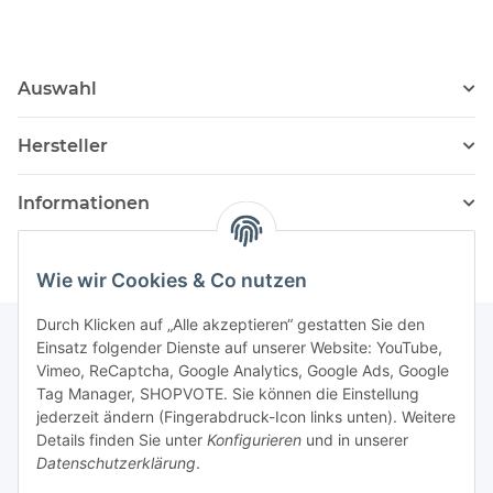
Auswahl
Hersteller
Informationen
Wie wir Cookies & Co nutzen
Durch Klicken auf „Alle akzeptieren“ gestatten Sie den
Einsatz folgender Dienste auf unserer Website: YouTube,
Vimeo, ReCaptcha, Google Analytics, Google Ads, Google
Newsletter Abonnieren
Tag Manager, SHOPVOTE. Sie können die Einstellung
jederzeit ändern (Fingerabdruck-Icon links unten). Weitere
Bitte senden Sie mir entsprechend Ihrer
Details finden Sie unter
Konfigurieren
und in unserer
Datenschutzerklärung
regelmäßig und jederzeit widerruflich
Datenschutzerklärung
.
Informationen zu Ihrem Produktsortiment per E-Mail zu.