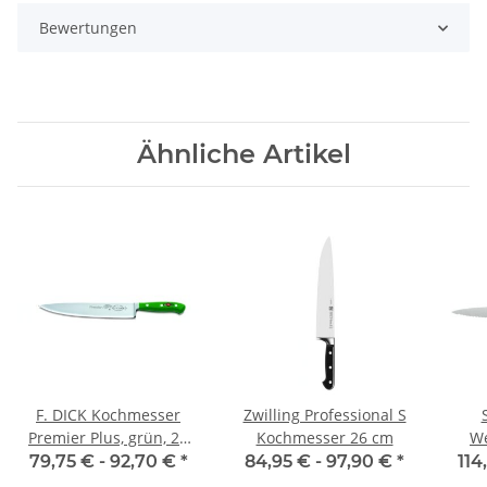
Bewertungen
Ähnliche Artikel
F. DICK Kochmesser
Zwilling Professional S
Premier Plus, grün, 26
Kochmesser 26 cm
We
cm
Ser
79,75 € -
92,70 €
*
84,95 € -
97,90 €
*
114