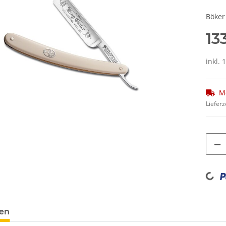
Böker
13
inkl.
M
Lieferz
Loading...
en