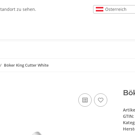
Österreich
Standort zu sehen.
Böker King Cutter White
Bök
Artik
GTIN:
Kateg
Herste