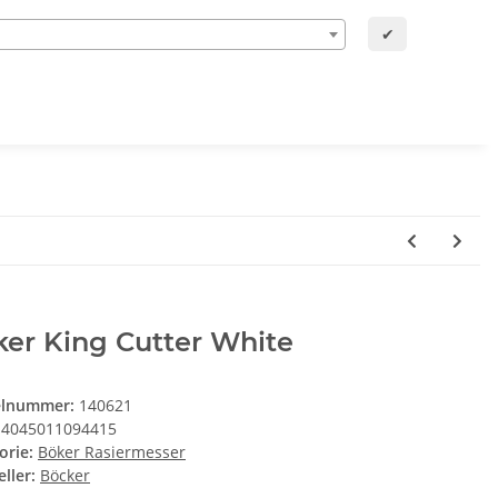
✔
er King Cutter White
elnummer:
140621
4045011094415
orie:
Böker Rasiermesser
ller:
Böcker