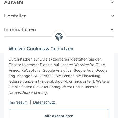
Auswahl
Hersteller
Informationen
Wie wir Cookies & Co nutzen
Durch Klicken auf „Alle akzeptieren“ gestatten Sie den
Einsatz folgender Dienste auf unserer Website: YouTube,
Vimeo, ReCaptcha, Google Analytics, Google Ads, Google
Newsletter Abonnieren
Tag Manager, SHOPVOTE. Sie können die Einstellung
jederzeit ändern (Fingerabdruck-Icon links unten). Weitere
Bitte senden Sie mir entsprechend Ihrer
Details finden Sie unter
Konfigurieren
und in unserer
Datenschutzerklärung
regelmäßig und jederzeit widerruflich
Datenschutzerklärung
.
Informationen zu Ihrem Produktsortiment per E-Mail zu.
Impressum
|
Datenschutz
Abonnieren
Alle akzeptieren
Newsletter Abonnieren