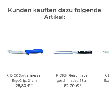
Kunden kauften dazu folgende
Artikel:
F. DICK Sortiermesser
F. DICK Fleischgabel,
F.
ErgoGrip, 21cm
geschmiedet, 18cm
Ex
28,80 €
*
82,70 €
*