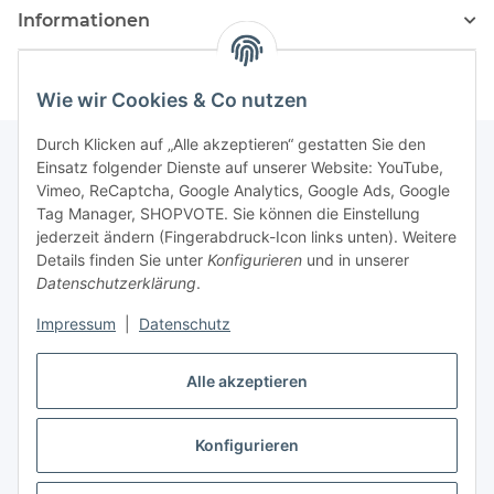
Informationen
Wie wir Cookies & Co nutzen
Durch Klicken auf „Alle akzeptieren“ gestatten Sie den
Einsatz folgender Dienste auf unserer Website: YouTube,
Vimeo, ReCaptcha, Google Analytics, Google Ads, Google
Newsletter Abonnieren
Tag Manager, SHOPVOTE. Sie können die Einstellung
jederzeit ändern (Fingerabdruck-Icon links unten). Weitere
Bitte senden Sie mir entsprechend Ihrer
Details finden Sie unter
Konfigurieren
und in unserer
Datenschutzerklärung
regelmäßig und jederzeit widerruflich
Datenschutzerklärung
.
Informationen zu Ihrem Produktsortiment per E-Mail zu.
Impressum
|
Datenschutz
Abonnieren
Alle akzeptieren
Newsletter Abonnieren
Konfigurieren
Vertrag widerrufen
* Alle Preise inkl. gesetzlicher USt., zzgl.
Versand