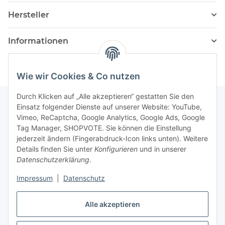
Hersteller
Informationen
Wie wir Cookies & Co nutzen
Durch Klicken auf „Alle akzeptieren“ gestatten Sie den
Einsatz folgender Dienste auf unserer Website: YouTube,
Vimeo, ReCaptcha, Google Analytics, Google Ads, Google
Newsletter Abonnieren
Tag Manager, SHOPVOTE. Sie können die Einstellung
jederzeit ändern (Fingerabdruck-Icon links unten). Weitere
Bitte senden Sie mir entsprechend Ihrer
Details finden Sie unter
Konfigurieren
und in unserer
Datenschutzerklärung
regelmäßig und jederzeit widerruflich
Datenschutzerklärung
.
Informationen zu Ihrem Produktsortiment per E-Mail zu.
Impressum
|
Datenschutz
Abonnieren
Alle akzeptieren
Newsletter Abonnieren