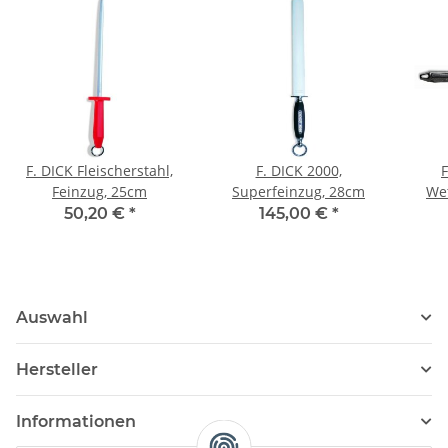
F. DICK Fleischerstahl,
F. DICK 2000,
Feinzug, 25cm
Superfeinzug, 28cm
Wet
50,20 €
*
145,00 €
*
Auswahl
Hersteller
Informationen