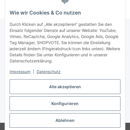
Wie wir Cookies & Co nutzen
Durch Klicken auf „Alle akzeptieren“ gestatten Sie den
Einsatz folgender Dienste auf unserer Website: YouTube,
Vimeo, ReCaptcha, Google Analytics, Google Ads, Google
Newsletter Abonnieren
Tag Manager, SHOPVOTE. Sie können die Einstellung
jederzeit ändern (Fingerabdruck-Icon links unten). Weitere
Bitte senden Sie mir entsprechend Ihrer
Details finden Sie unter
Konfigurieren
und in unserer
Datenschutzerklärung
regelmäßig und jederzeit widerruflich
Datenschutzerklärung
.
Informationen zu Ihrem Produktsortiment per E-Mail zu.
Impressum
|
Datenschutz
Abonnieren
Alle akzeptieren
Newsletter Abonnieren
Konfigurieren
Vertrag widerrufen
* Alle Preise inkl. gesetzlicher USt., zzgl.
Versand
Ablehnen
© Matthias Herlitzius