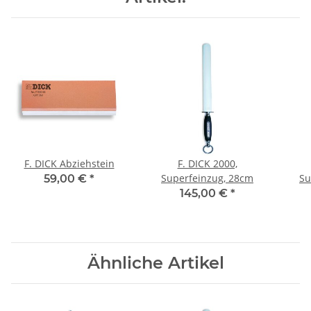
F. DICK Abziehstein
F. DICK 2000,
Superfeinzug, 28cm
Su
59,00 €
*
145,00 €
*
Ähnliche Artikel