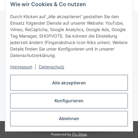
Wie wir Cookies & Co nutzen
Durch Klicken auf „Alle akzeptieren“ gestatten Sie den
Einsatz folgender Dienste auf unserer Website: YouTube,
Vimeo, ReCaptcha, Google Analytics, Google Ads, Google
Newsletter Abonnieren
Tag Manager, SHOPVOTE. Sie können die Einstellung
jederzeit ändern (Fingerabdruck-Icon links unten). Weitere
Bitte senden Sie mir entsprechend Ihrer
Details finden Sie unter
Konfigurieren
und in unserer
Datenschutzerklärung
regelmäßig und jederzeit widerruflich
Datenschutzerklärung
.
Informationen zu Ihrem Produktsortiment per E-Mail zu.
Impressum
|
Datenschutz
Abonnieren
Alle akzeptieren
Newsletter Abonnieren
Konfigurieren
Vertrag widerrufen
* Alle Preise inkl. gesetzlicher USt., zzgl.
Versand
Ablehnen
© Matthias Herlitzius
Powered by
JTL-Shop