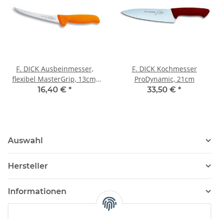
F. DICK Ausbeinmesser,
F. DICK Kochmesser
flexibel MasterGrip, 13cm,
ProDynamic, 21cm
orange
16,40 €
*
33,50 €
*
Auswahl
Hersteller
Informationen