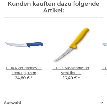
Kunden kauften dazu folgende
Artikel:
F. DICK Zerlegemesser
F. DICK Ausbeinmesser,
F. 
ErgoGrip, 18cm
semi-flexibel
MasterGrip, 13cm,
24,80 €
*
16,40 €
*
leuchtgelb
Auswahl