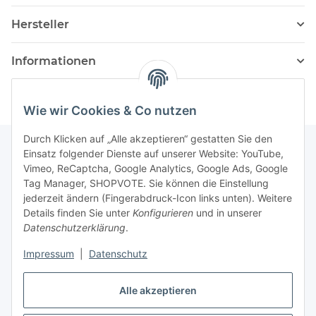
Hersteller
Informationen
Wie wir Cookies & Co nutzen
Durch Klicken auf „Alle akzeptieren“ gestatten Sie den
Einsatz folgender Dienste auf unserer Website: YouTube,
Vimeo, ReCaptcha, Google Analytics, Google Ads, Google
Newsletter Abonnieren
Tag Manager, SHOPVOTE. Sie können die Einstellung
jederzeit ändern (Fingerabdruck-Icon links unten). Weitere
Bitte senden Sie mir entsprechend Ihrer
Details finden Sie unter
Konfigurieren
und in unserer
Datenschutzerklärung
regelmäßig und jederzeit widerruflich
Datenschutzerklärung
.
Informationen zu Ihrem Produktsortiment per E-Mail zu.
Impressum
|
Datenschutz
Abonnieren
Alle akzeptieren
Newsletter Abonnieren