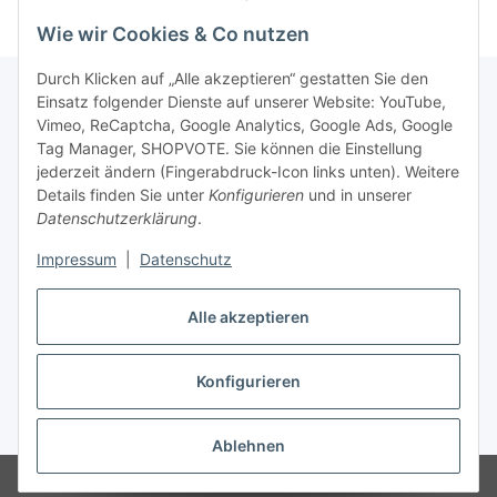
Wie wir Cookies & Co nutzen
Durch Klicken auf „Alle akzeptieren“ gestatten Sie den
Einsatz folgender Dienste auf unserer Website: YouTube,
Vimeo, ReCaptcha, Google Analytics, Google Ads, Google
Newsletter Abonnieren
Tag Manager, SHOPVOTE. Sie können die Einstellung
jederzeit ändern (Fingerabdruck-Icon links unten). Weitere
Bitte senden Sie mir entsprechend Ihrer
Details finden Sie unter
Konfigurieren
und in unserer
Datenschutzerklärung
regelmäßig und jederzeit widerruflich
Datenschutzerklärung
.
Informationen zu Ihrem Produktsortiment per E-Mail zu.
Impressum
|
Datenschutz
Abonnieren
Alle akzeptieren
Newsletter Abonnieren
Konfigurieren
Vertrag widerrufen
* Alle Preise inkl. gesetzlicher USt., zzgl.
Versand
Ablehnen
© Matthias Herlitzius