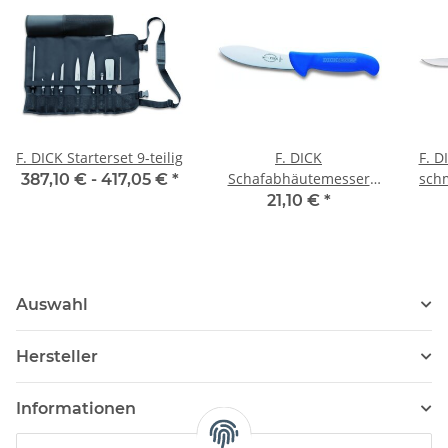
F. DICK Starterset 9-teilig
F. DICK
F. D
Schafabhäutemesser
schm
387,10 € -
417,05 €
*
ErgoGrip, 13cm
21,10 €
*
Auswahl
Hersteller
Informationen