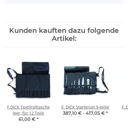
Kunden kauften dazu folgende
Artikel:
F.DICK Textilrolltasche
F. DICK Starterset 9-teilig
F. 
leer, für 12 Teile
387,10 € -
417,05 €
*
61,00 €
*