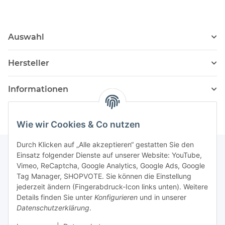
Auswahl
Hersteller
Informationen
Wie wir Cookies & Co nutzen
Durch Klicken auf „Alle akzeptieren“ gestatten Sie den
Einsatz folgender Dienste auf unserer Website: YouTube,
Vimeo, ReCaptcha, Google Analytics, Google Ads, Google
Newsletter Abonnieren
Tag Manager, SHOPVOTE. Sie können die Einstellung
jederzeit ändern (Fingerabdruck-Icon links unten). Weitere
Bitte senden Sie mir entsprechend Ihrer
Details finden Sie unter
Konfigurieren
und in unserer
Datenschutzerklärung
regelmäßig und jederzeit widerruflich
Datenschutzerklärung
.
Informationen zu Ihrem Produktsortiment per E-Mail zu.