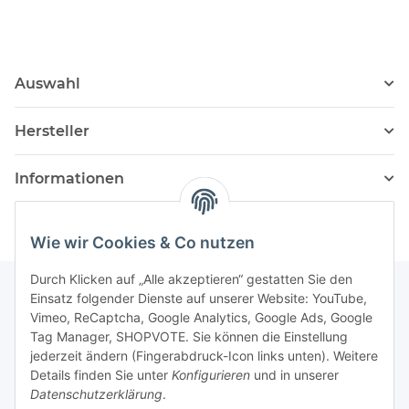
Auswahl
Hersteller
Informationen
Wie wir Cookies & Co nutzen
Durch Klicken auf „Alle akzeptieren“ gestatten Sie den
Einsatz folgender Dienste auf unserer Website: YouTube,
Vimeo, ReCaptcha, Google Analytics, Google Ads, Google
Newsletter Abonnieren
Tag Manager, SHOPVOTE. Sie können die Einstellung
jederzeit ändern (Fingerabdruck-Icon links unten). Weitere
Bitte senden Sie mir entsprechend Ihrer
Details finden Sie unter
Konfigurieren
und in unserer
Datenschutzerklärung
regelmäßig und jederzeit widerruflich
Datenschutzerklärung
.
Informationen zu Ihrem Produktsortiment per E-Mail zu.