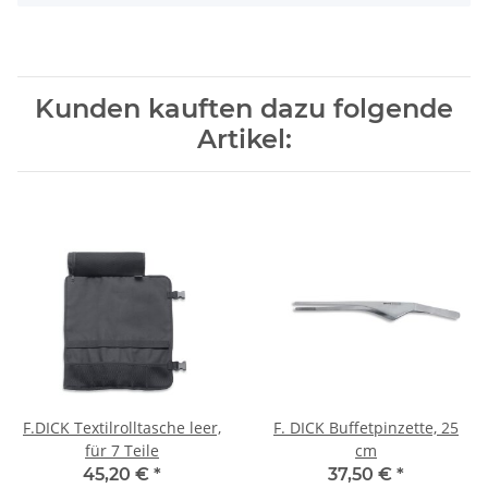
Kunden kauften dazu folgende
Artikel:
F.DICK Textilrolltasche leer,
F. DICK Buffetpinzette, 25
für 7 Teile
cm
45,20 €
*
37,50 €
*