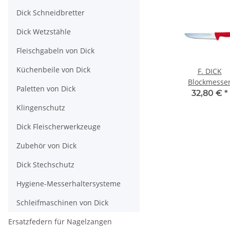
Dick Schneidbretter
Dick Wetzstähle
Fleischgabeln von Dick
Küchenbeile von Dick
F. DICK
Blockmesse
Paletten von Dick
ErgoGrip, 23c
32,80 €
*
rot
Klingenschutz
Dick Fleischerwerkzeuge
Zubehör von Dick
Dick Stechschutz
Hygiene-Messerhaltersysteme
Schleifmaschinen von Dick
Ersatzfedern für Nagelzangen