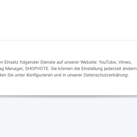
den Einsatz folgender Dienste auf unserer Website: YouTube, Vimeo,
ag Manager, SHOPVOTE. Sie können die Einstellung jederzeit ändern
nden Sie unter
Konfigurieren
und in unserer
Datenschutzerklärung
.
lärung
regelmäßig und
timent per E-Mail zu.
Newsletter Abonnieren