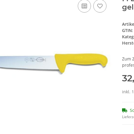
ge
Artik
GTIN:
Kateg
Herste
Zum Z
profe
32
inkl. 
So
Lieferz