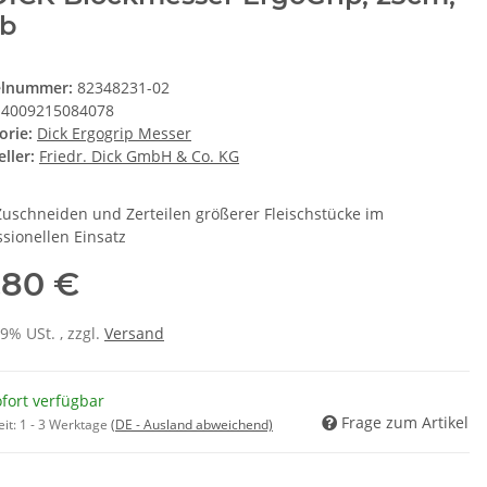
lb
elnummer:
82348231-02
4009215084078
orie:
Dick Ergogrip Messer
ller:
Friedr. Dick GmbH & Co. KG
uschneiden und Zerteilen größerer Fleischstücke im
ssionellen Einsatz
,80 €
19% USt. , zzgl.
Versand
fort verfügbar
Frage zum Artikel
eit:
1 - 3 Werktage
(DE - Ausland abweichend)