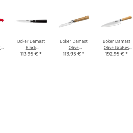
Böker Damast
Böker Damast
Böker Damast
r
Black
Olive
Olive Großes
m,
Schälmesser
Gemüsemesser
Kochmesser
113,95 €
*
113,95 €
*
192,95 €
*