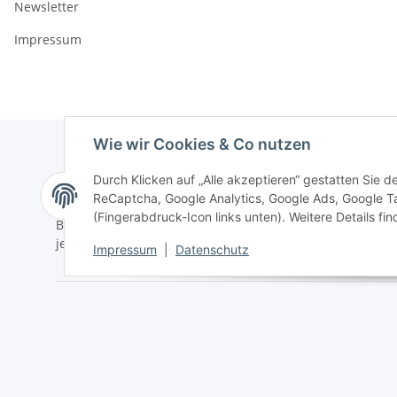
Newsletter
Impressum
Wie wir Cookies & Co nutzen
Durch Klicken auf „Alle akzeptieren“ gestatten Sie 
Newsletter Abonnieren
ReCaptcha, Google Analytics, Google Ads, Google T
(Fingerabdruck-Icon links unten). Weitere Details fi
Bitte senden Sie mir entsprechend Ihrer
Datenschutzerk
jederzeit widerruflich Informationen zu Ihrem Produktsor
Impressum
|
Datenschutz
Vertrag widerrufen
* Alle Preise inkl. gesetzlicher USt., zzgl.
Versand