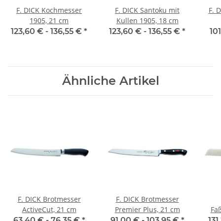
F. DICK Kochmesser
F. DICK Santoku mit
F. 
1905, 21 cm
Kullen 1905, 18 cm
123,60 € -
136,55 €
*
123,60 € -
136,55 €
*
101
Ähnliche Artikel
F. DICK Brotmesser
F. DICK Brotmesser
ActiveCut, 21 cm
Premier Plus, 21 cm
Faß
63,40 € -
76,35 €
*
91,00 € -
103,95 €
*
131