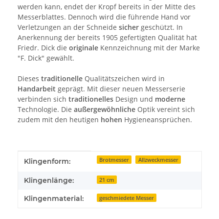
werden kann, endet der Kropf bereits in der Mitte des
Messerblattes. Dennoch wird die führende Hand vor
Verletzungen an der Schneide
sicher
geschützt. In
Anerkennung der bereits 1905 gefertigten Qualität hat
Friedr. Dick die
originale
Kennzeichnung mit der Marke
"F. Dick" gewählt.
Dieses
traditionelle
Qualitätszeichen wird in
Handarbeit
geprägt. Mit dieser neuen Messerserie
verbinden sich
traditionelles
Design und
moderne
Technologie. Die
außergewöhnliche
Optik vereint sich
zudem mit den heutigen
hohen
Hygieneansprüchen.
Produkteigenschaft
Wert
Brotmesser
Allzweckmesser
Klingenform:
Klingenlänge:
21 cm
Klingenmaterial:
geschmiedete Messer