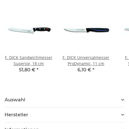
F. DICK Sandwichmesser
F. DICK Universalmesser
F.
Superior, 18 cm
ProDynamic, 11 cm
51,80 €
*
6,10 €
*
Auswahl
Hersteller