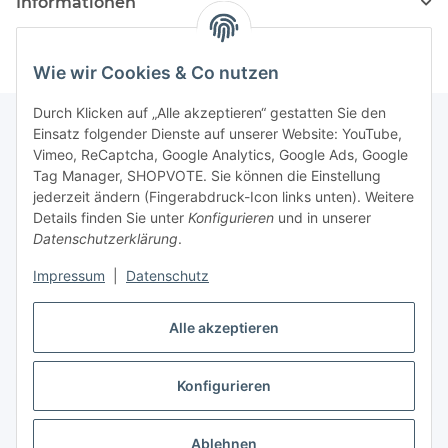
Informationen
Wie wir Cookies & Co nutzen
Durch Klicken auf „Alle akzeptieren“ gestatten Sie den
Einsatz folgender Dienste auf unserer Website: YouTube,
Vimeo, ReCaptcha, Google Analytics, Google Ads, Google
Newsletter Abonnieren
Tag Manager, SHOPVOTE. Sie können die Einstellung
jederzeit ändern (Fingerabdruck-Icon links unten). Weitere
Bitte senden Sie mir entsprechend Ihrer
Details finden Sie unter
Konfigurieren
und in unserer
Datenschutzerklärung
regelmäßig und jederzeit widerruflich
Datenschutzerklärung
.
Informationen zu Ihrem Produktsortiment per E-Mail zu.
Impressum
|
Datenschutz
Abonnieren
Alle akzeptieren
Newsletter Abonnieren
Konfigurieren
Vertrag widerrufen
* Alle Preise inkl. gesetzlicher USt., zzgl.
Versand
Ablehnen