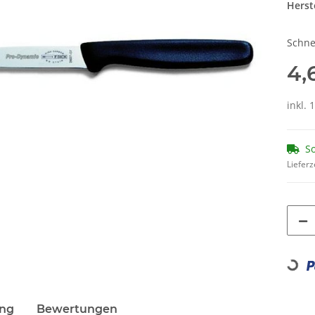
Herste
Schne
4,
inkl. 
So
Lieferz
Loading...
ung
Bewertungen