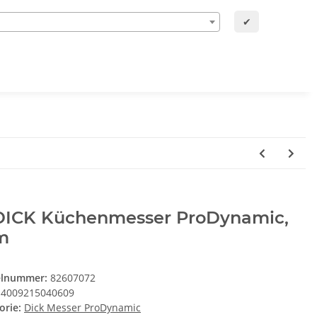
✔
 DICK Küchenmesser ProDynamic,
m
elnummer:
82607072
4009215040609
orie:
Dick Messer ProDynamic