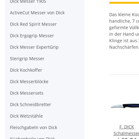
Dick Messer 1905
ActiveCut Messer von Dick
Das kleine Kü
handliche, 7 
Dick Red Spirit Messer
geformte Vollk
in der Hand u
Dick Ergogrip Messer
Klinge ist aus
Dick Messer ExpertGrip
Nachschärfen
Sterigrip Messer
Dick Kochkoffer
Dick Messerblöcke
Dick Messersets
Dick Schneidbretter
Dick Wetzstähle
F. DICK
Fleischgabeln von Dick
Schälmesse
Küchenbeile von Dick