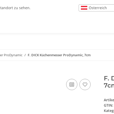
Österreich
Standort zu sehen.
ser ProDynamic
F. DICK Küchenmesser ProDynamic, 7cm
F.
7c
Artik
GTIN:
Kateg