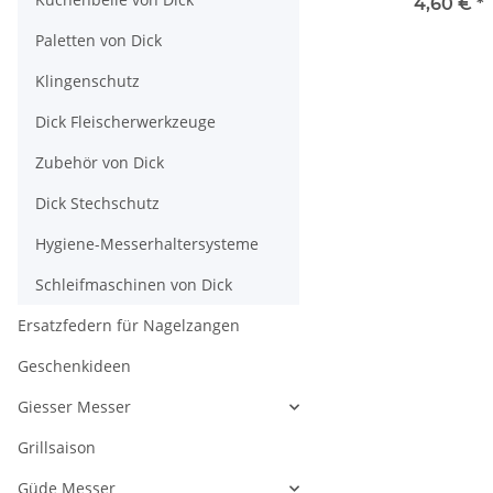
ProDynamic
4,60 €
*
5cm
Paletten von Dick
Klingenschutz
Dick Fleischerwerkzeuge
Zubehör von Dick
Dick Stechschutz
Hygiene-Messerhaltersysteme
Schleifmaschinen von Dick
Ersatzfedern für Nagelzangen
Geschenkideen
Giesser Messer
Grillsaison
Güde Messer