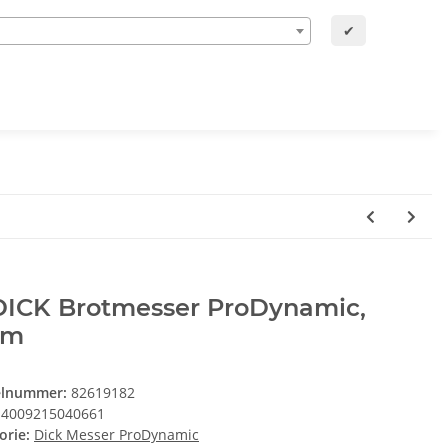
✔
 DICK Brotmesser ProDynamic,
cm
elnummer:
82619182
4009215040661
orie:
Dick Messer ProDynamic