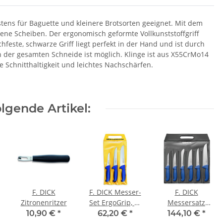
tens für Baguette und kleinere Brotsorten geeignet. Mit dem
ene Scheiben. Der ergonomisch geformte Vollkunststoffgriff
feste, schwarze Griff liegt perfekt in der Hand und ist durch
n der gesamten Schneide ist möglich. Klinge ist aus X55CrMo14
 Schnitthaltigkeit und leichtes Nachschärfen.
lgende Artikel:
F. DICK
F. DICK Messer-
F. DICK
Zitronenritzer
Set ErgoGrip, 3-
Messersatz
teilig
ErgoGrip, 6-teilig
10,90 €
*
62,20 €
*
144,10 €
*