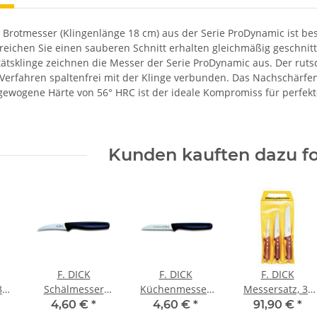
 Brotmesser (Klingenlänge 18 cm) aus der Serie ProDynamic ist bes
reichen Sie einen sauberen Schnitt erhalten gleichmäßig geschnitt
ätsklinge zeichnen die Messer der Serie ProDynamic aus. Der rutsch
s Verfahren spaltenfrei mit der Klinge verbunden. Das Nachschärfe
sgewogene Härte von 56° HRC ist der ideale Kompromiss für perfekte
Kunden kauften dazu fo
F. DICK
F. DICK
F. DICK
3-
Schälmesser
Küchenmesser
Messersatz, 3-
ProDynamic,
ProDynamic,
tlg., mit Holzgriff
4,60 €
*
4,60 €
*
91,90 €
*