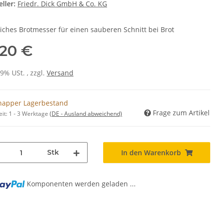
ller:
Friedr. Dick GmbH & Co. KG
iches Brotmesser für einen sauberen Schnitt bei Brot
,20 €
19% USt. , zzgl.
Versand
napper Lagerbestand
Frage zum Artikel
eit:
1 - 3 Werktage
(DE - Ausland abweichend)
Stk
In den Warenkorb
Komponenten werden geladen ...