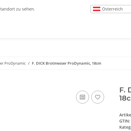
Österreich
Standort zu sehen.
ser ProDynamic
F. DICK Brotmesser ProDynamic, 18cm
F.
18
Artik
GTIN:
Kateg