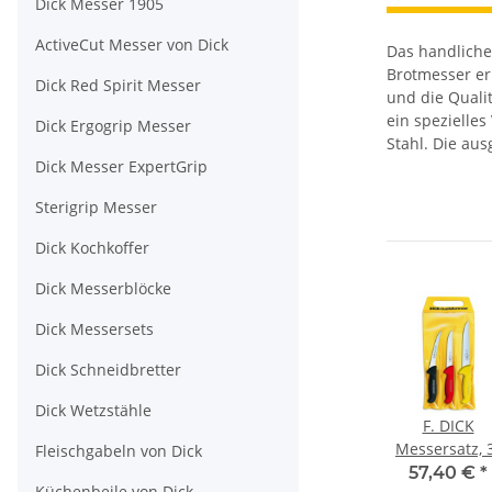
Dick Messer 1905
ActiveCut Messer von Dick
Das handliche
Brotmesser er
Dick Red Spirit Messer
und die Qualit
ein spezielle
Dick Ergogrip Messer
Stahl. Die au
Dick Messer ExpertGrip
Sterigrip Messer
Dick Kochkoffer
Dick Messerblöcke
Dick Messersets
Dick Schneidbretter
Dick Wetzstähle
F. DICK
Messersatz, 
Fleischgabeln von Dick
tlg.
57,40 €
*
Küchenbeile von Dick