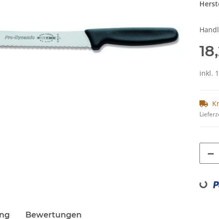
Herste
Handl
18
inkl. 
K
Lieferz
Loading...
ung
Bewertungen