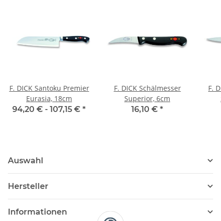
F. DICK Santoku Premier
F. DICK Schälmesser
F. 
Eurasia, 18cm
Superior, 6cm
94,20 € -
107,15 €
*
16,10 €
*
Auswahl
Hersteller
Informationen