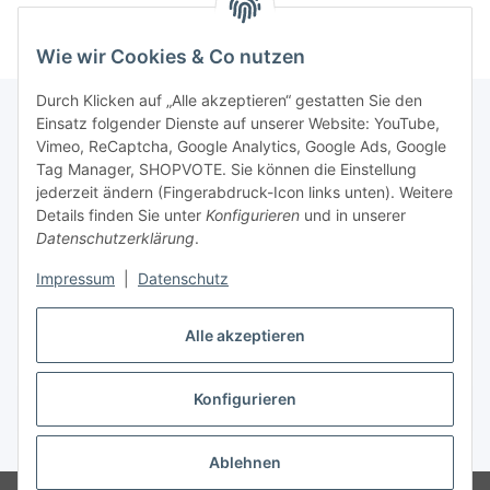
Wie wir Cookies & Co nutzen
Durch Klicken auf „Alle akzeptieren“ gestatten Sie den
Einsatz folgender Dienste auf unserer Website: YouTube,
Vimeo, ReCaptcha, Google Analytics, Google Ads, Google
Newsletter Abonnieren
Tag Manager, SHOPVOTE. Sie können die Einstellung
jederzeit ändern (Fingerabdruck-Icon links unten). Weitere
Bitte senden Sie mir entsprechend Ihrer
Details finden Sie unter
Konfigurieren
und in unserer
Datenschutzerklärung
regelmäßig und jederzeit widerruflich
Datenschutzerklärung
.
Informationen zu Ihrem Produktsortiment per E-Mail zu.
Impressum
|
Datenschutz
Abonnieren
Alle akzeptieren
Newsletter Abonnieren
Konfigurieren
Vertrag widerrufen
* Alle Preise inkl. gesetzlicher USt., zzgl.
Versand
Ablehnen