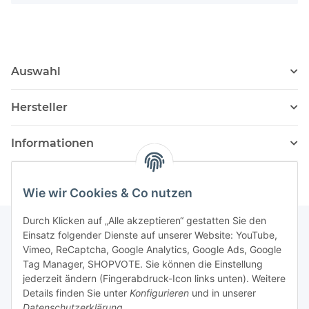
Auswahl
Hersteller
Informationen
Wie wir Cookies & Co nutzen
Durch Klicken auf „Alle akzeptieren“ gestatten Sie den
Einsatz folgender Dienste auf unserer Website: YouTube,
Vimeo, ReCaptcha, Google Analytics, Google Ads, Google
Newsletter Abonnieren
Tag Manager, SHOPVOTE. Sie können die Einstellung
jederzeit ändern (Fingerabdruck-Icon links unten). Weitere
Bitte senden Sie mir entsprechend Ihrer
Details finden Sie unter
Konfigurieren
und in unserer
Datenschutzerklärung
regelmäßig und jederzeit widerruflich
Datenschutzerklärung
.