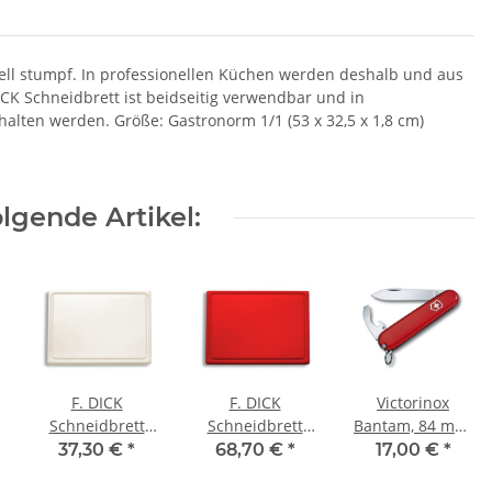
ell stumpf. In professionellen Küchen werden deshalb und aus
CK Schneidbrett ist beidseitig verwendbar und in
alten werden. Größe: Gastronorm 1/1 (53 x 32,5 x 1,8 cm)
lgende Artikel:
F. DICK
F. DICK
Victorinox
Schneidbrett
Schneidbrett
Bantam, 84 mm,
mit Saftrille,
mit Saftrille, rot,
rot
37,30 €
*
68,70 €
*
17,00 €
*
weiss, 26,5 x
53 x 32,5 x 1,8