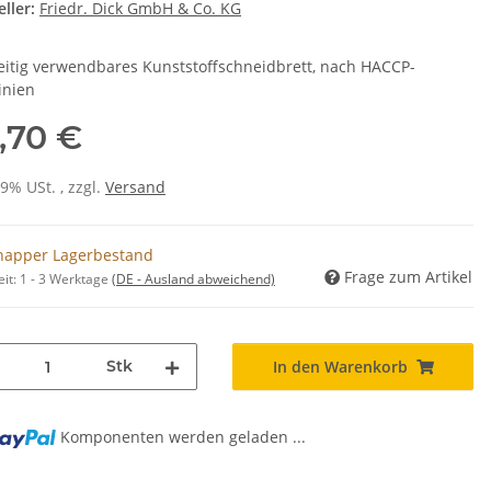
ller:
Friedr. Dick GmbH & Co. KG
eitig verwendbares Kunststoffschneidbrett, nach HACCP-
inien
,70 €
19% USt. , zzgl.
Versand
napper Lagerbestand
Frage zum Artikel
eit:
1 - 3 Werktage
(DE - Ausland abweichend)
Stk
In den Warenkorb
Komponenten werden geladen ...