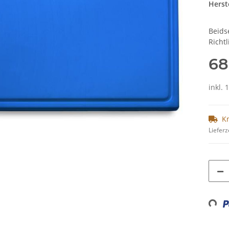
Herste
Beids
Richtl
68
inkl. 
K
Lieferz
Loading...