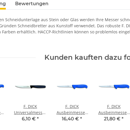
ung
Bewertungen
hen Schneidunterlage aus Stein oder Glas werden Ihre Messer schn
Gründen Schneidbretter aus Kunstoff verwendet. Das robuste F. DI
 Farben erhältlich. HACCP-Richtlinien können so problemlos eingeh
Kunden kauften dazu fo
F. DICK
F. DICK
F. DICK
esser
Universalmesser
Ausbeinmesser,
Ausbeinmesser,
cm
ProDynamic, 11
flexibel
flexibel
6,10 €
*
16,40 €
*
21,80 €
*
cm
ErgoGrip, 13cm
ErgoGrip, 18cm