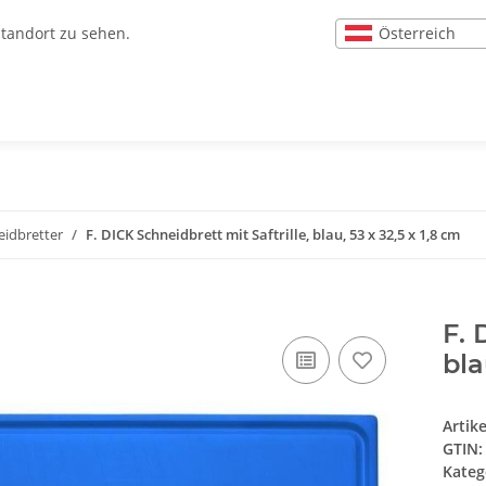
Österreich
Standort zu sehen.
eidbretter
F. DICK Schneidbrett mit Saftrille, blau, 53 x 32,5 x 1,8 cm
F. 
bla
Artik
GTIN:
Kateg