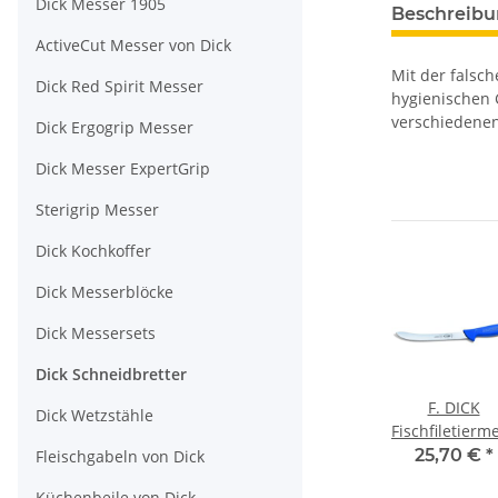
Dick Messer 1905
Beschreib
ActiveCut Messer von Dick
Mit der falsc
Dick Red Spirit Messer
hygienischen 
verschiedenen
Dick Ergogrip Messer
Dick Messer ExpertGrip
Sterigrip Messer
Dick Kochkoffer
Dick Messerblöcke
Dick Messersets
Dick Schneidbretter
F. DICK
Dick Wetzstähle
Fischfiletierm
ErgoGrip, 21
25,70 €
*
Fleischgabeln von Dick
Küchenbeile von Dick